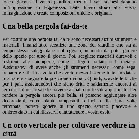
tocco giocoso al vostro giardino, mentre i vasi sospesi daranno
un’impressione di leggerezza. Date libero sfogo alla vostra
immaginazione e create composizioni uniche e originali.
Una bella pergola fai-da-te
Per costruire una pergola fai da te sono necessari alcuni strumenti e
materiali. Innanzitutto, scegliete una zona del giardino che sia al
tempo stesso soleggiata e ombreggiata, in modo da poter godere
dello spazio per tutto il giorno. Poi, scegliete materiali durevoli e
resistenti alle intemperie, come il legno trattato o il metallo.
Assicuratevi di avere anche gli strumenti necessari, come sega,
trapano e viti. Una volta che avrete messo insieme tutto, iniziate a
misurare e a segnare la posizione dei pali. Quindi, scavate le buche
per i pali, assicurandovi che siano dritti e saldamente ancorati al
terreno. Infine, fissate le traverse ai pali con le viti appropriate. Per
rendere la pergola ancora più bella, si possono aggiungere altre
decorazioni, come piante rampicanti o luci a filo. Una volta
terminata, potrete godere di uno spazio esterno piacevole e
ombreggiato in cui rilassarvi e intrattenere i vostri ospiti.
Un orto verticale per coltivare verdure in
città